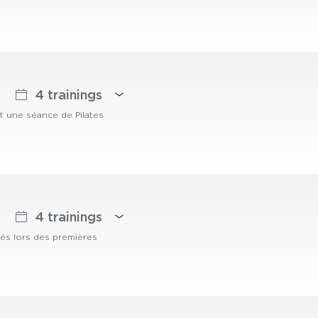
4 trainings
t une séance de Pilates
4 trainings
sés lors des premières