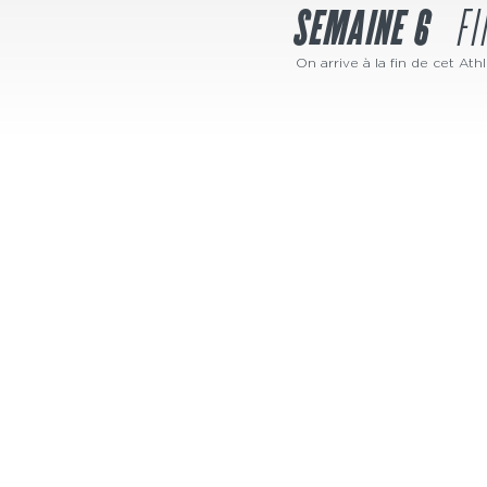
SEMAINE 6
FI
On arrive à la fin de cet Ath