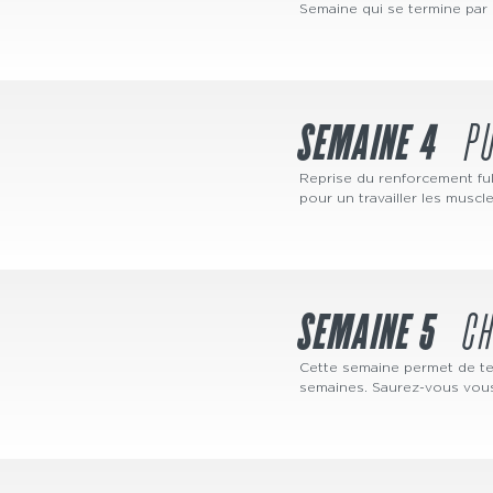
Semaine qui se termine par 
SEMAINE 4
P
Reprise du renforcement fu
pour un travailler les muscl
SEMAINE 5
C
Cette semaine permet de tes
semaines. Saurez-vous vou