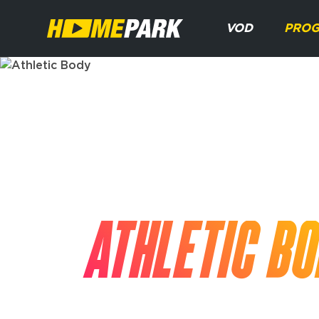
VOD
PRO
PROGRAMM
ATHLETIC B
Activités
Cardio | Cross training | Hiit | Pilates