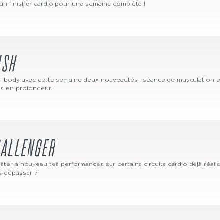
un finisher cardio pour une semaine complète !
USH
ll body avec cette semaine deux nouveautés : séance de musculation e
es en profondeur.
HALLENGER
ter à nouveau tes performances sur certains circuits cardio déjà réali
s dépasser ?