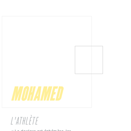
MOHAMED
B
L'ATHLÈTE
PI