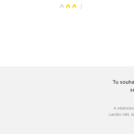
Intensité
Durée
6 semaines
Rythme
4 trainings/semaine
Matériel
Haltères ou Kettlebell, chaise
Tu souha
s
4 séances
cardio Hiit,