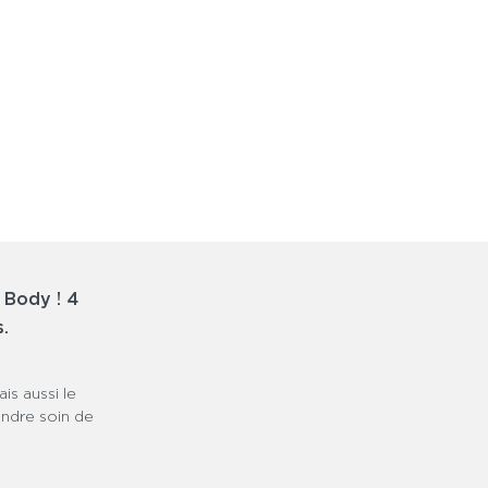
0€ le premier mois, puis 5€/mois
sans
engagement
.
Accès illimité, résilie quand tu veux !
Inclus dans ton
abonnement Fitness Park
,
0€/mois.
 Body ! 4
s.
s aussi le
endre soin de