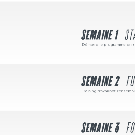
SEMAINE 1
ST
Démarre le programme en re
SEMAINE 2
F
Training travaillant l'ensem
SEMAINE 3
F