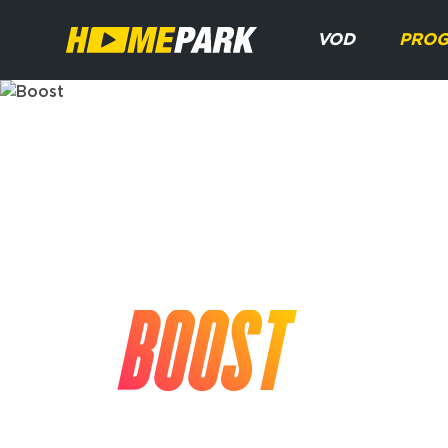
VOD
PRO
PROGRAMM
BOOST
Activités
Cardio, renforcement musculaire & 