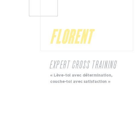
FLORENT
T
EXPERT CROSS TRAINING
est
« Lève-toi avec détermination,
couche-toi avec satisfaction »