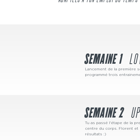
ADAPTÉES À TON EMPLOI DU TEMPS
SEMAINE 1
LO
Lancement de la première 
programmé trois entrainement
SEMAINE 2
U
Tu as passé l'étape de la pr
centre du corps. Florent et 
résultats :)