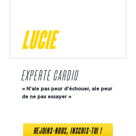
LUCIE
EXPERTE CARDIO
« N'aie pas peur d'échouer, aie peur
de ne pas essayer »
REJOINS-NOUS, INSCRIS-TOI !