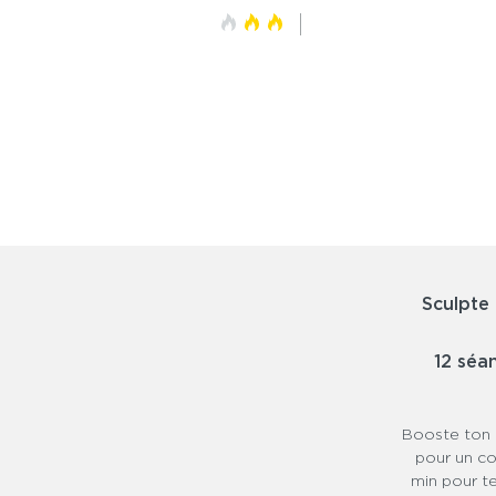
Intensité
Durée
4 semaines
Rythme
3 trainings/semaine
Matériel
Sans matériel
Sculpte
12 séa
Booste ton 
pour un co
min pour te