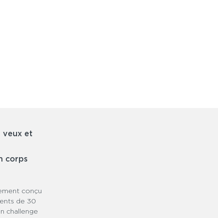
0€ le premier mois, puis 5€/mois
sans
engagement
.
Accès illimité, résilie quand tu veux !
Inclus dans ton
abonnement Fitness Park
,
0€/mois.
 veux et
n corps
lement conçu
ments de 30
un challenge