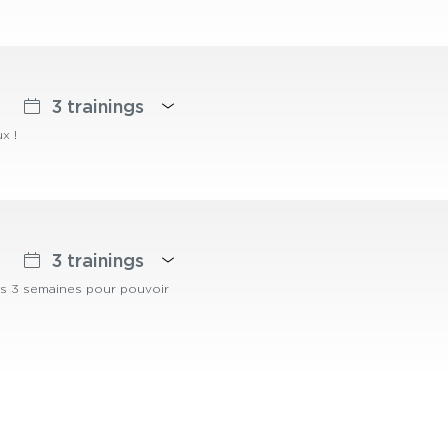
3 trainings
x !
3 trainings
ces 3 semaines pour pouvoir