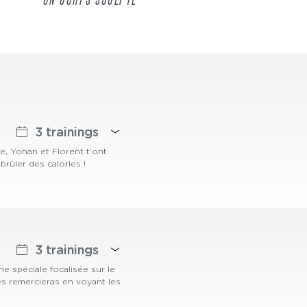
UN CORPS SCULPTÉ
3 trainings
 Yohan et Florent t'ont
brûler des calories !
3 trainings
e spéciale focalisée sur le
les remercieras en voyant les