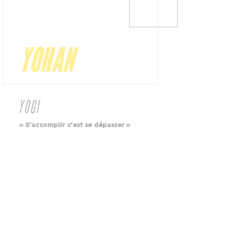
YOHAN
B
YOGI
MO
« S'accomplir c'est se dépasser »
« L
cell