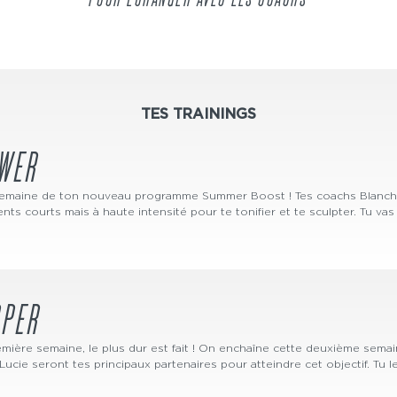
POUR ÉCHANGER AVEC LES COACHS
TES TRAININGS
WER
semaine de ton nouveau programme Summer Boost ! Tes coachs Blanche,
s courts mais à haute intensité pour te tonifier et te sculpter. Tu vas 
PPER
emière semaine, le plus dur est fait ! On enchaîne cette deuxième semain
Lucie seront tes principaux partenaires pour atteindre cet objectif. Tu 