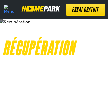
ESSAI GRATUIT
Accueil
❯
Activités
❯
Récupération
RÉCUPÉRATION
FAIS UNE PAUSE
Retrouve de la mobilité en douceur grâce aux
cours de stretching à faible intensité. La
récupération active et passive optimisent tes
entraînements et évite les risques de blessures.
Gagne en souplesse et en tonus musculaire pour
t'entraîner sur la durée et progresser. Libère-toi des