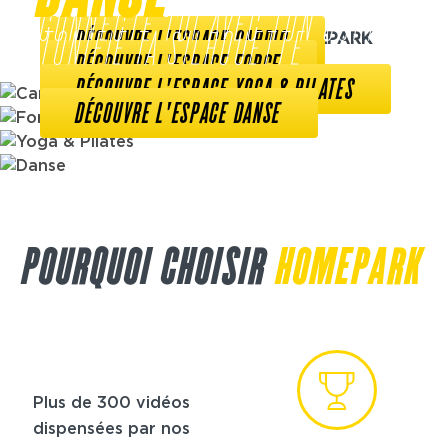
SCULPTE TOI
CONNECTE TOI AVEC TON CORPS
LES AUTRES ACTIVITÉS HOMEPARK
DÉCOUVRE L'ESPACE CARDIO
TONIFIE TA SILHOUETTE
DÉCOUVRE L'ESPACE FORCE
DÉCOUVRE L'ESPACE YOGA & PILATES
DÉCOUVRE L'ESPACE DANSE
POURQUOI CHOISIR
HOMEPARK
Plus de 300 vidéos
dispensées par nos