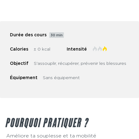
tensions musculaires grâce à nos exercices
d’étirements, d'assouplissements et de mobilité.
Durée des cours
30 min
Calories
± 0 kcal
Intensité
Objectif
S'assouplir, récupérer, prévenir les blessures
Équipement
Sans équipement
POURQUOI PRATIQUER ?
Améliore ta souplesse et ta mobilité