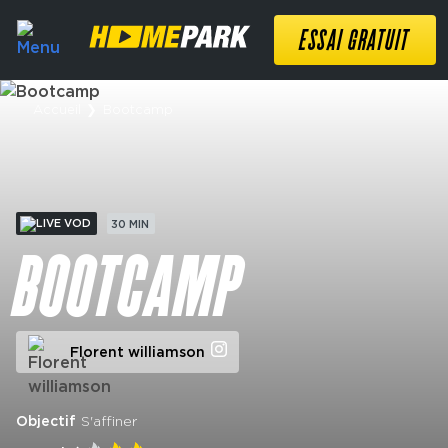
ESSAI GRATUIT
Accueil
❯
Bootcamp
VOD
30 MIN
BOOTCAMP
Florent williamson
Objectif
S'affiner