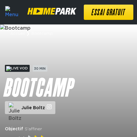
ESSAI GRATUIT
Accueil
❯
Bootcamp
VOD
30 MIN
BOOTCAMP
Julie Boltz
Objectif
S'affiner