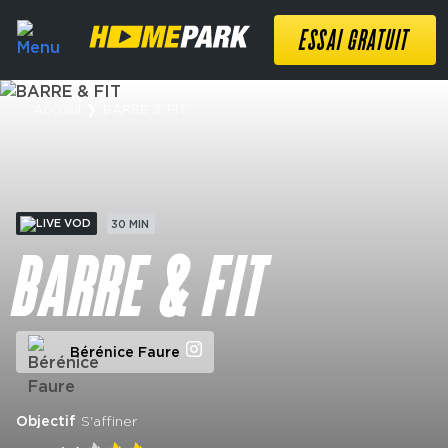
ESSAI GRATUIT
Accueil
❯
BARRE & FIT
VOD
30 MIN
BARRE & FIT
Bérénice Faure
Objectif
S'affiner