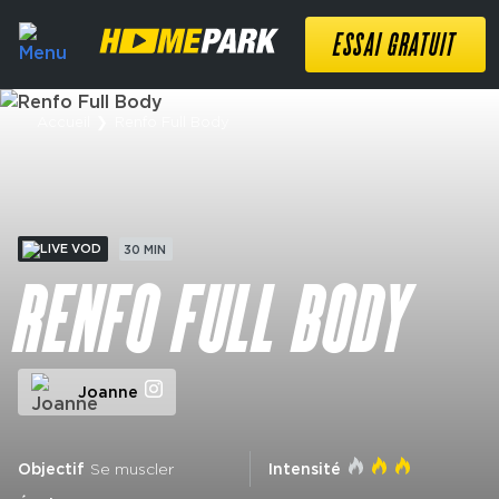
ESSAI GRATUIT
Accueil
❯
Renfo Full Body
VOD
30 MIN
RENFO FULL BODY
Joanne
Objectif
Se muscler
Intensité