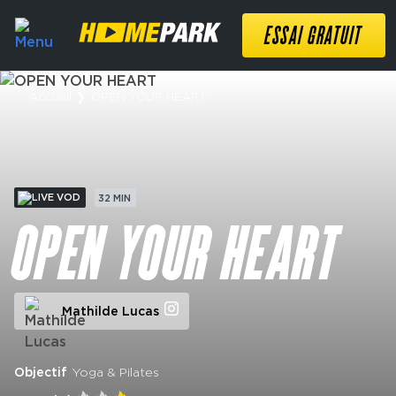
ESSAI GRATUIT
Accueil
❯
OPEN YOUR HEART
VOD
32 MIN
OPEN YOUR HEART
Mathilde Lucas
Objectif
Yoga & Pilates