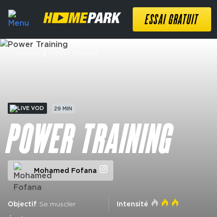
ESSAI GRATUIT
Accueil
❯
Power Training
VOD
29 MIN
POWER TRAINING
Mohamed Fofana
Objectif
Se muscler
Intensité